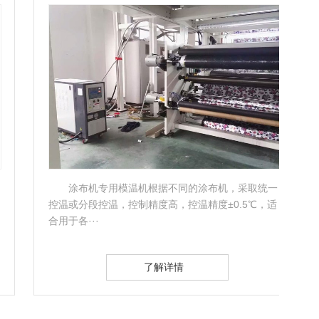
涂布机专用模温机根据不同的涂布机，采取统一
控温或分段控温，控制精度高，控温精度±0.5℃，适
29
合用于各···
国外··
了解详情