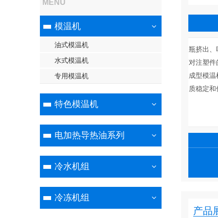
MENU
注塑行业温控设备
模温机
油式模温机
注塑模温机广泛应用于注塑成型、吹瓶挤出、吸塑成
水式模温机
型控温，在注塑工业中，模具的温度对注塑件的质量
和注塑时间有着决定性的作用。注塑成型模温机的作
专用模温机
用是用来加热或冷却，保证注塑件品质稳定和优化加
工时间。汇贤注塑···
特色模温机
电加热导热油系列
查看详情
咨询热线
冷水机组
13951746501
冷冻机组
产品