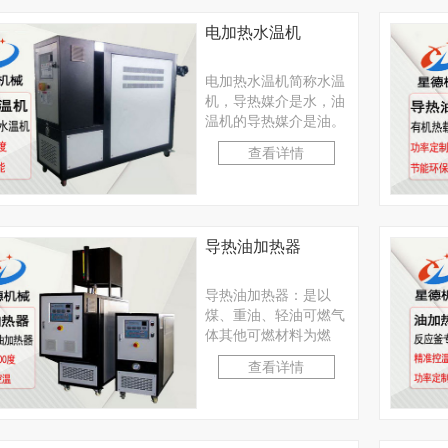
电加热水温机
电加热水温机简称水温
机，导热媒介是水，油
温机的导热媒介是油。
因为水的比热要比油的
查看详情
大，所以在调控温度相
···
导热油加热器
导热油加热器：是以
煤、重油、轻油可燃气
体其他可燃材料为燃
料，导热油为热载体。
查看详情
利用循环油泵强制液相
循环···