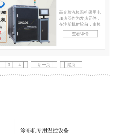
高光蒸汽模温机采用电
加热器作为发热元件，
在注塑机射胶前，由模
温机向高光模具内通入
查看详情
180度高温蒸汽，瞬···
3
4
后一页
尾页
涂布机专用温控设备
化