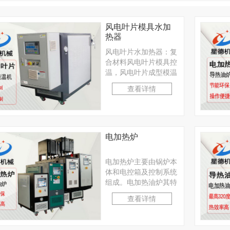
风电叶片模具水加
热器
风电叶片水加热器：复
合材料风电叶片模具控
温，风电叶片成型模温
机多采用水循环温度控
查看详情
制机，可提高模具温度
···
电加热炉
电加热炉主要由锅炉本
体和电控箱及控制系统
组成。电加热油炉其特
点是环保、清洁、无污
查看详情
染、无噪音、全自动，
冷水机
水冷式冷水机
···