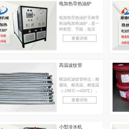
电加热导热油炉
电加热导热油炉又称导
热油电加热油炉，是一
种新型、节能，低压
（常压下或较低压力）
查看详情
并能提供高温热能的特
种···
高温波纹管
模温机波纹管特点：耐
腐蚀、耐高温、耐低温
（-196℃~+420℃），
重量轻、体积小、柔软
查看详情
性好。不锈钢···
小型冷水机