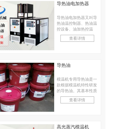
导热油电加热器
导热油电加热器又叫导
热油温控制器、热油温
控设备、油加热控温
机，为大型热油温控设
查看详情
备，能在较低的运行压
力···
导热油
模温机专用导热油是一
款根据模温机特性研发
的导热油。其基本性质
与导热油相似，使用温
查看详情
度在-5℃——305···
高光蒸汽模温机