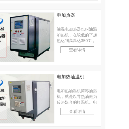
电加热器
油温电加热器也叫油温
加热机，在较低的下加
热达到高温达350℃，
油温电加热器采用英国
查看详情
WEST温控表，双···
电加热油温机
电加热油温机简称油温
机，就是以导热油做为
传热媒介的模温机。电
加热油温机自身设有一
查看详情
个储油箱，工作时导热
···