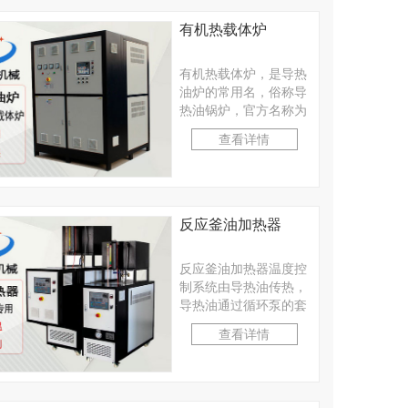
有机热载体炉
有机热载体炉，是导热
油炉的常用名，俗称导
热油锅炉，官方名称为
热油炉。其是以煤、
查看详情
油、气为燃料，以导热
油···
反应釜油加热器
反应釜油加热器温度控
制系统由导热油传热，
导热油通过循环泵的套
层反应釜，并在管道和
查看详情
夹套执行···