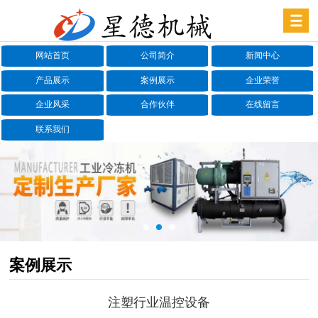
网站首页
公司简介
新闻中心
产品展示
案例展示
企业荣誉
企业风采
合作伙伴
在线留言
联系我们
案例展示
注塑行业温控设备