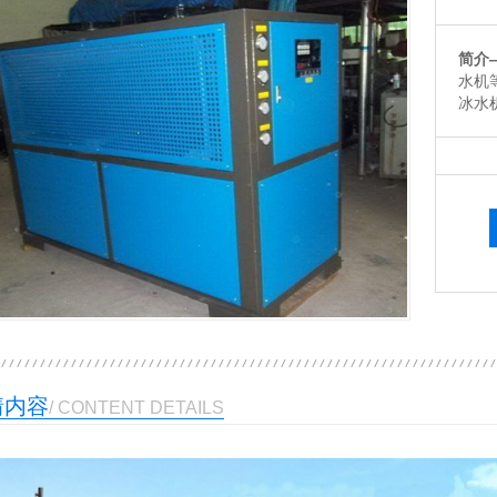
简介
水机
冰水
1
2
3
情内容
/ CONTENT DETAILS