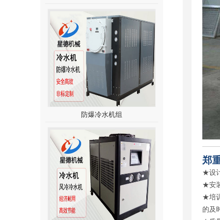
防爆冷水机组
郑
★设
★安
★培
的及