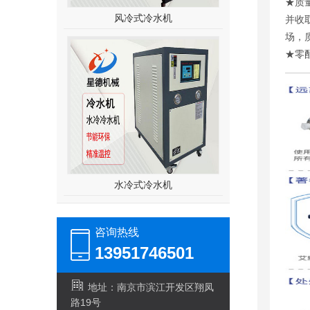
★质
风冷式冷水机
并收
场，
★零
水冷式冷水机
咨询热线
13951746501
地址：南京市滨江开发区翔凤
路19号